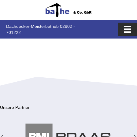
Dachdecker-Meisterbetrieb 02902 -
701222
ÜBER UNS
Unsere Partner
Previous